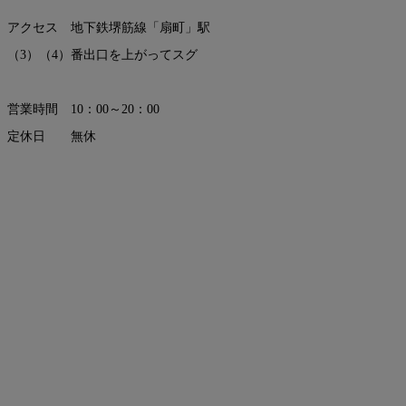
わごん市販売のお知らせ
3/14〜16に商店街のイベント“わごん
市”に…
2024.09.6
営業時間の変更のお知らせ
9月7日より営業時間を変更させていただきます。 平日12:00〜20:0…
お知らせ一覧
MENU
Sweets
Sweets
すべて自家製、こだわりのスイーツ。厳選した果実や食材をふんだ
んに使用し、ボリュームたっぷりに仕上げました。
READ MORE
Drinks
Drinks